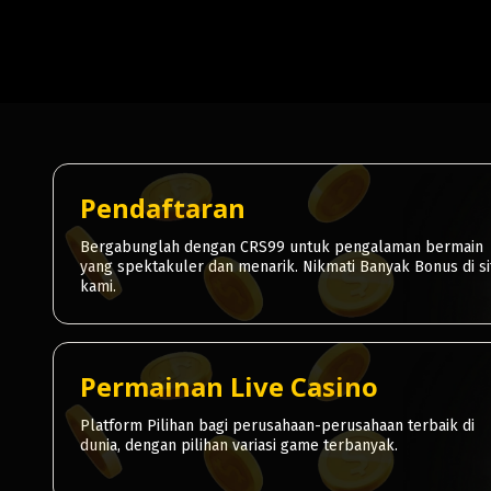
Pendaftaran
Bergabunglah dengan CRS99 untuk pengalaman bermain
yang spektakuler dan menarik. Nikmati Banyak Bonus di si
kami.
Permainan Live Casino
Platform Pilihan bagi perusahaan-perusahaan terbaik di
dunia, dengan pilihan variasi game terbanyak.