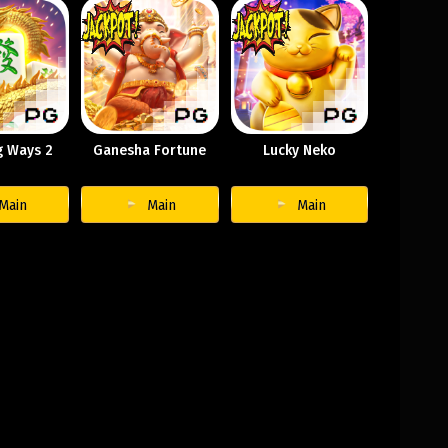
g Ways 2
Ganesha Fortune
Lucky Neko
Main
Main
Main