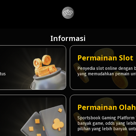
Informasi
Permainan Slot
Penyedia slot online dengan 
tus
yang memudahkan pemain unt
Permainan Ola
Sportsbook Gaming Platform 
banyak game, odds yang lebih
pilihan yang lebih banyak unt