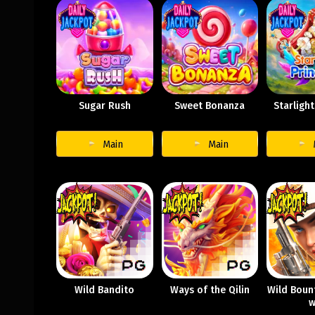
Sugar Rush
Sweet Bonanza
Starlight
Main
Main
Wild Bandito
Ways of the Qilin
Wild Boun
w