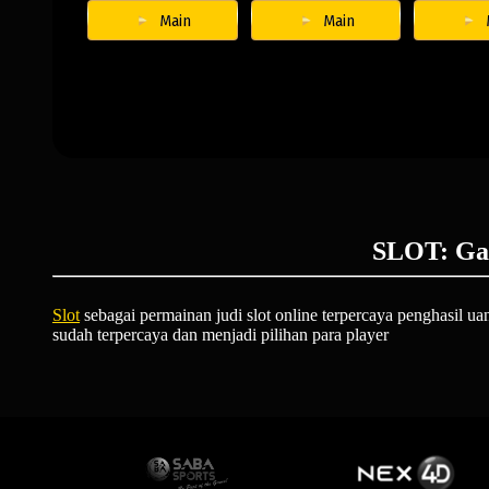
Main
Main
SLOT: Gam
Slot
sebagai permainan judi slot online terpercaya penghasil 
sudah terpercaya dan menjadi pilihan para player