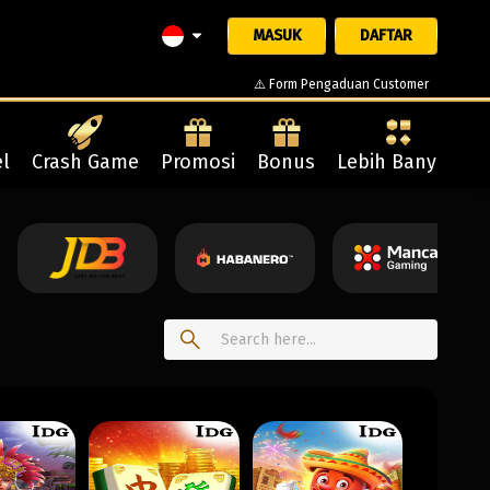
MASUK
DAFTAR
⚠️ Form Pengaduan Customer
el
Crash Game
Promosi
Bonus
Lebih Banyak
Search here...