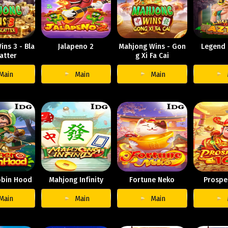
ns 3 - Bla
Jalapeno 2
Mahjong Wins - Gon
Legend 
atter
g Xi Fa Cai
Main
Main
Main
obin Hood
Mahjong Infinity
Fortune Neko
Prospe
Main
Main
Main